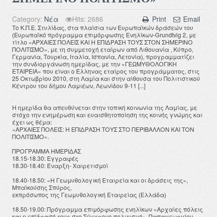
Category:
Νέα
Hits: 2686
Print
Email
Το Κ.Π.Ε. Στυλίδας, στα πλαίσια των Ευρωπαϊκών δράσεών του
(Ευρωπαϊκό πρόγραμμα επιμόρφωσης Ενηλίκων-Grundtvig 2, με
τίτλο «ΑΡΧΑΙΕΣ ΠΟΛΕΙΣ ΚΑΙ Η ΕΠΙΔΡΑΣΗ ΤΟΥΣ ΣΤΟΝ ΣΗΜΕΡΙΝΟ
ΠΟΛΙΤΙΣΜΟ», με τη συμμετοχή εταίρων από Λιθουανία , Κύπρο,
Γερμανία, Τουρκία, Ιταλία, Ισπανία, Λετονία), προγραμματίζει
την συνδιοργάνωση ημερίδας, με την «ΓΕΩΜΥΘΟΛΟΓΙΚΗ
ΕΤΑΙΡΕΙΑ» που είναι ο Έλληνας εταίρος του προγράμματος, στις
25 Οκτωβρίου 2010, στη Λαμία και στην αίθουσα του Πολιτιστικού
Κέντρου του δήμου Λαμιέων, Λεωνίδου 9-11 [...]
Η ημερίδα θα απευθύνεται στην τοπική κοινωνία της Λαμίας, με
στόχο την ενημέρωση και ευαισθητοποίηση της κοινής γνώμης και
έχει ως θέμα:
«ΑΡΧΑΙΕΣ ΠΟΛΕΙΣ: Η ΕΠΙΔΡΑΣΗ ΤΟΥΣ ΣΤΟ ΠΕΡΙΒΑΛΛΟΝ ΚΑΙ ΤΟΝ
ΠΟΛΙΤΙΣΜΟ».
ΠΡΟΓΡΑΜΜΑ ΗΜΕΡΙΔΑΣ
18.15-18.30: Εγγραφές
18.30-18.40: Έναρξη- Χαιρετισμοί
18.40-18.50: «Η Γεωμυθολογική Εταιρεία και οι δράσεις της»,
Μπαϊκούσης Σπύρος,
εκπρόσωπος της Γεωμυθολογική Εταιρείας (Ελλάδα)
18.50-19.00: Πρόγραμμα επιμόρφωσης ενηλίκων «Αρχαίες πόλεις
και η επίδρασή τους στο Σύγχρονο πολιτισμό», Παπαγεωργίου