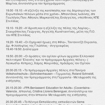
Μαρίνα, συντονίστρια του προγράμματος
19.00 -19.10: «Η εξέλιξη της κατοίκησης και της δημιουργίας των
Ευρωπαϊκών πόλεων μέσα στο χρόνο», Μπαντέκας Ιωάννης, drs
Γεωλόγος Παν. Αθηνών, Μαρκατσέλης Ευάγγελος, υπεύθυνος ΚΠΕ
Στυλίδας
19.10- 19.20: «Η ίδρυση και η εξέλιξη της πόλης της Λαμίας»,
Σταυρόπουλος Γεώργιος, Αγγελής Κωνσταντίνος, μέλη της Π.Ο.
του ΚΠΕ Στυλίδας
19.20- 19.40: «Οι Ομηρικοί ήρωες στη Φθία», Τουτουντζή Ουρανία,
Δρ. Φιλοσοφίας της Γλώσσας - συγγραφέας
19.40-19.50: Διάλειμμα
19.50.-20.00: «Οι δράσεις του ομίλου φίλων αρχαίου Ελληνικού
πολιτισμού ‘Έλευσις’ και το πρόγραμμα Αρχαίες πόλεις» (
Λευκωσία- Κύπρος), Χάρης Φουρνίδης, πρόεδρος του Ομίλου
20.00-20.15: «Το πρόγραμμα Αρχαίες πόλεις στο Παν/μιο
Volkshochschule» (Schrobenhausen – Γερμανία), Roland Schneidt,
συντονιστής του προγράμματος στη Γερμανία - Μετάφραση της
εισήγησης
20.15-20.30: «FPA Beniassent: Education for Adults» (Cocentaina -
Valencia , Ισπανία), Cristina Llorens Berenguer, συντονίστρια του
προγράμματος στην Ισπανία- Μετάφραση της εισήγησης
20.30-20.45: «Το Κέντρο Εκπαίδευσης εκπαιδευτών Sema