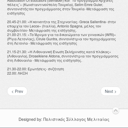
Association Of Educators (Semader) και ¨Το πρόγραμμα Αρχαίες
πόλεις¨» (Κωνσταντινούπολη-Τουρκία), Selim Emre Guler,
συντονιστήςτου προγράμματος στην Toυρκία -Μετάφραση της
εισήγησης
20.45-21.00: «Η κοινοτήτα της Στερνατίας- Greca Sallentina- στην
επαρχία του Lecce» (Ιταλία), Antonio Spagna, μέλος του
συμβουλίου- Μετάφραση της εισήγησης.
21.00-21.15: «Το Ίδρυμα για τα δικαιώματα των γυναικών (WRI)»
(Ρίγα Λετονίας), Cirule Guntra, συντονίστρια του προγράμματος
στη Λετονία - Μετάφραση της εισήγησης
21.15-21.30: «Η Λιθουανική Ένωση Σκλήρυνσης κατά πλάκας»
(Λιθουανία), Droseikiene Aldona, συντονίστρια του προγράμματος
στη Λιθουανία - Μετάφραση της εισήγησης.
21.30-22.00: Ερωτήσεις- συζήτηση
22.00: ΛΗΞΗ
< Prev
Next >
Designed by: Πολιστικός Σύλλογος Μελιταίας